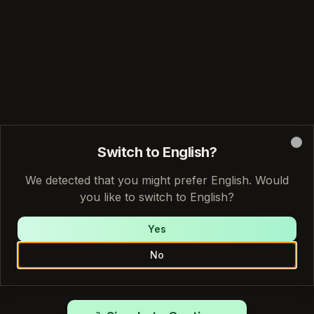
Switch to English?
Clo
We detected that you might prefer English. Would
you like to switch to English?
Yes
Mis creaciones
No
Sign in to view and manage your music creations