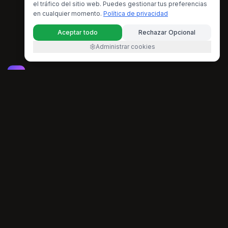
el tráfico del sitio web. Puedes gestionar tus preferencias
en cualquier momento.
Política de privacidad
Aceptar todo
Rechazar Opcional
Administrar cookies
Suno V6
An AI-powered music platform that helps you generate,
enhance, and transform music with artificial intelligence.
support@suno-v6.com
PRODUCT
Features
FAQ
Pricing
AI TOOLS
All AI Music Tools
AI Music Generator