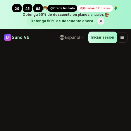
:
:
Oferta limitada
Quedan 32 plazas
29
45
43
Obtenga 50% de descuento en planes anuales
Obtenga 50% de descuento ahora
Suno V6
Español
Iniciar sesión