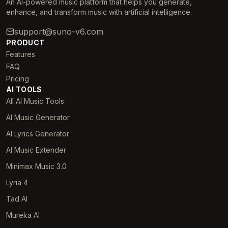
An AI-powered music platform that helps you generate,
enhance, and transform music with artificial intelligence.
support@suno-v6.com
PRODUCT
Features
FAQ
Pricing
AI TOOLS
All AI Music Tools
AI Music Generator
AI Lyrics Generator
AI Music Extender
Minimax Music 3.0
Lyria 4
Tad AI
Mureka AI