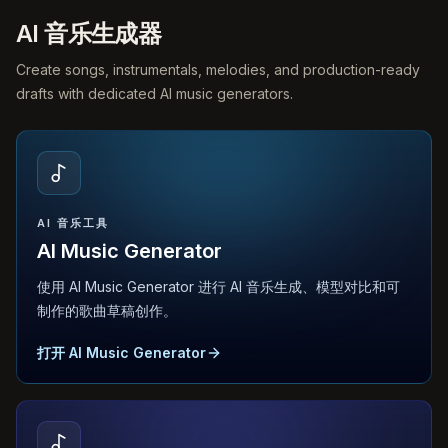
AI 音乐生成器
Create songs, instrumentals, melodies, and production-ready
drafts with dedicated AI music generators.
AI 音乐工具
AI Music Generator
使用 AI Music Generator 进行 AI 音乐生成、模型对比和可
制作的歌曲草稿创作。
打开 AI Music Generator